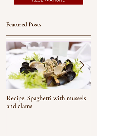
RESERVATIONS
Featured Posts
Recipe: Spaghetti with mussels
An homage to 
and clams