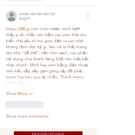
nolafo.wle156+abc123
Aug 01
https://j88.jp.net/
 hôm trước mình lướt 
thấy ai đó nhắc nên bấm vào xem thử cho 
biết, chủ yếu tò mò giao diện ra sao chứ 
không định đọc kỹ gì. Vào cái là thấy trang 
làm khá “dễ thở”, nền nhìn sạch, các phần 
nội dung chia thành từng khối nên mắt bắt 
nhịp nhanh. Mình hay xem bằng điện thoại 
nên kiểu sắp xếp gọn gàng vậy đỡ phải 
zoom hay kéo qua lại nhiều. Thanh menu 
cũng nằm…
Show More
Like
Reply
Show more comments