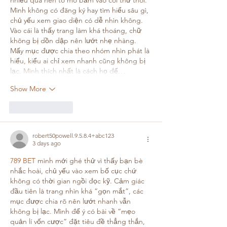
Mình không có đăng ký hay tìm hiểu sâu gì, 
chủ yếu xem giao diện có dễ nhìn không. 
Vào cái là thấy trang làm khá thoáng, chữ 
không bị dồn dập nên lướt nhẹ nhàng. 
Mấy mục được chia theo nhóm nhìn phát là 
hiểu, kiểu ai chỉ xem nhanh cũng không bị 
lạc. Mình thích nhất là cách họ để…
Show More
Like
Reply
robert50powell.9.5.8.4+abc123
3 days ago
789 BET
 mình mới ghé thử vì thấy bạn bè 
nhắc hoài, chủ yếu vào xem bố cục chứ 
không có thời gian ngồi đọc kỹ. Cảm giác 
đầu tiên là trang nhìn khá “gọn mắt”, các 
mục được chia rõ nên lướt nhanh vẫn 
không bị lạc. Mình để ý có bài về “mẹo 
quản lí vốn cược” đặt tiêu đề thẳng thắn, 