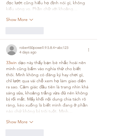
đọc lướt cũng hiểu họ định nói gì, không 
kiểu vòng vo. Phần chữ với khoảng…
Show More
Like
Reply
robert50powell.9.5.8.4+abc123
4 days ago
33win
 dạo này thấy bạn bè nhắc hoài nên 
mình cũng bấm vào nghía thử cho biết 
thôi. Mình không có đăng ký hay chơi gì, 
chỉ lướt qua vài chỗ xem họ làm giao diện 
ra sao. Cảm giác đầu tiên là trang nhìn khá 
sáng sủa, khoảng trắng vừa đủ nên không 
bị rối mắt. Mấy khối nội dung chia tách rõ 
ràng, kéo xuống là biết mình đang ở phần 
nào chứ không bị trôi tuột. Mình…
Show More
Like
Reply