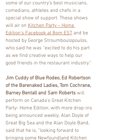
some of our country’s best musicians, 
comedians, athletes and chefs in a 
special show of support. These shows 
will air on 
Kitchen Party – Home 
Edition’s Facebook at 8pm EST
 and be 
hosted by George Stroumboulopoulos, 
who said he was “excited to do his part 
as we find creative ways to help our 
good friends in the restaurant industry.” 
Jim Cuddy of Blue Rodeo, Ed Robertson 
of the Barenaked Ladies, Tom Cochrane, 
Barney Bentall and Sam Roberts
 will 
perform on Canada’s Great Kitchen 
Party- Home Edition, with more drop-ins 
being announced weekly. Alan Doyle of 
Great Big Sea and the Alan Doyle Band, 
said that he is, “looking forward to 
bringing some Newfoundland Kitchen 