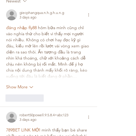
Newest
giecphangqua.n.h.g.h.u.n.g
3 days ago
đăng nhập fly88
 hôm bữa mình cũng chỉ 
vào nghía thử cho biết vì thấy mọi người 
nói nhiều. Không có chơi hay đọc kỹ gì 
đâu, kiểu mở lên rồi lướt vài vòng xem giao 
diện ra sao thôi. Ấn tượng đầu là trang 
nhìn khá thoáng, chữ với khoảng cách dễ 
chịu nên không bị rối mắt. Mình để ý họ 
chia nội dung thành mấy khối rõ ràng, kéo 
xuống tới đâu là biết đang ở phần…
Show More
Like
Reply
robert50powell.9.5.8.4+abc123
3 days ago
789BET LINK MỚI
 mình thấy bạn bè share 
nhiều quá nên tò mò bấm vào coi thử thôi. 